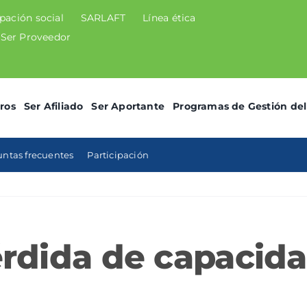
ipación social
SARLAFT
Línea ética
Ser Proveedor
ros
Ser Afiliado
Ser Aportante
Programas de Gestión del
ntas frecuentes
Participación
rdida de capacida