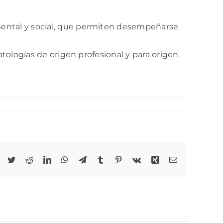
, mental y social, que permiten desempeñarse
 patologías de origen profesional y para origen
Facebook
Twitter
Reddit
LinkedIn
WhatsApp
Telegram
Tumblr
Pinterest
Vk
Xing
Correo