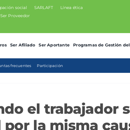
ipación social
SARLAFT
Línea ética
Ser Proveedor
ros
Ser Afiliado
Ser Aportante
Programas de Gestión del
ntas frecuentes
Participación
do el trabajador s
 por la misma cau