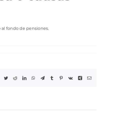
o al fondo de pensiones.
Facebook
Twitter
Reddit
LinkedIn
WhatsApp
Telegram
Tumblr
Pinterest
Vk
Xing
Correo