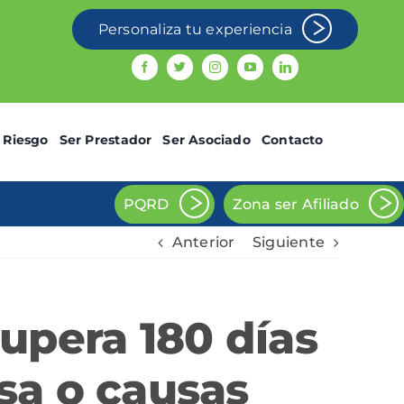
Personaliza tu experiencia
 Riesgo
Ser Prestador
Ser Asociado
Contacto
PQRD
Zona ser Afiliado
Anterior
Siguiente
upera 180 días
sa o causas