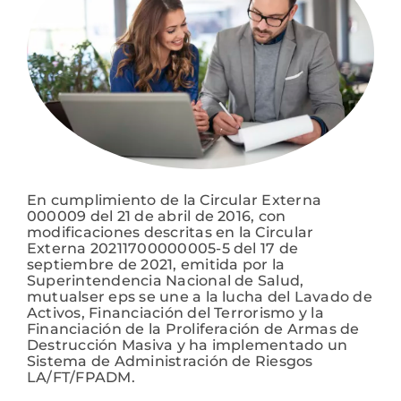
Participación social
SARLAFT/FPADM
Ley de transparencia
En cumplimiento de la Circular Externa
000009 del 21 de abril de 2016, con
modificaciones descritas en la Circular
Nuestras sedes
Externa 20211700000005-5 del 17 de
septiembre de 2021,
emitida por la
Superintendencia Nacional de Salud,
Sala de prensa
mutualser eps se une a la lucha del Lavado de
Activos, Financiación del Terrorismo y la
Financiación de la Proliferación de Armas de
Destrucción Masiva y ha implementado un
Escríbenos tus PQRS
Sistema de Administración de Riesgos
LA/FT/FPADM.