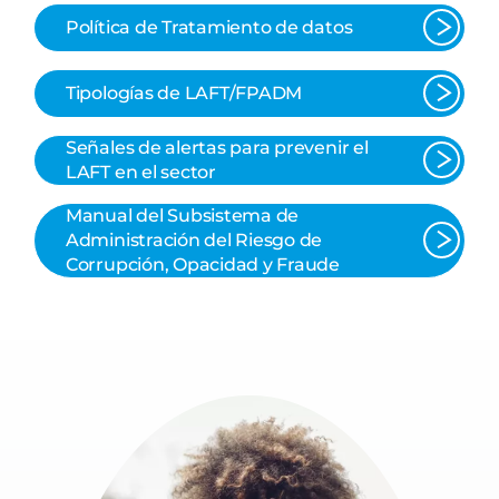
Política de Tratamiento de datos
Tipologías de LAFT/FPADM
Señales de alertas para prevenir el
LAFT en el sector
Manual del Subsistema de
Administración del Riesgo de
Corrupción, Opacidad y Fraude