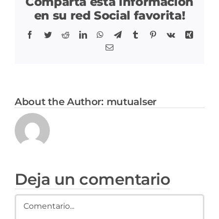
Comparta esta información
en su red Social favorita!
Participación social
Facebook
Twitter
Reddit
LinkedIn
WhatsApp
Telegram
Tumblr
Pinterest
Vk
Xing
Correo
SARLAFT/FPADM
Ley de transparencia
About the Author:
mutualser
Nuestras sedes
Sala de prensa
Deja un comentario
Escríbenos tus PQRS
Comment