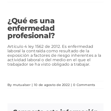
Ser Proveedor
Consulta tus servicios
¿Qué es una
enfermedad
Ser Aportante
profesional?
Programas de Gestión del Riesgo
Artículo 4 ley 1562 de 2012. Es enfermedad
laboral la contraída como resultado de la
exposición a factores de riesgo inherentes a la
actividad laboral o del medio en el que el
Ser Prestador
trabajador se ha visto obligado a trabajar.
Ser Asociado
By
mutualser
|
10 de agosto de 2022
|
0 Comments
Contacto
SIGIRES