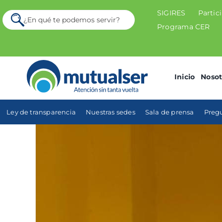
Skip
to
SIGIRES
Partic
Search
content
for:
Programa CER
Inicio
Nosot
Ley de transparencia
Nuestras sedes
Sala de prensa
Pregu