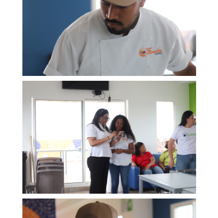
Participación social
SARLAFT/FPADM
Ley de transparencia
Nuestras sedes
Sala de prensa
Escríbenos tus PQRS