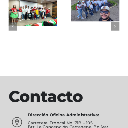
o
Participación
limpieza
Apoyo a
Ciénaga
comedore
Fundación
Alimentar
Contacto
Dirección Oficina Administrativa:
Carretera. Troncal No. 71B – 105
Brr. La Concepción Cartagena, Bolívar