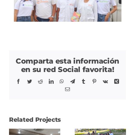
Comparta esta información
en su red Social favorita!
Facebook
Twitter
Reddit
LinkedIn
WhatsApp
Telegram
Tumblr
Pinterest
Vk
Xing
Correo
Related Projects