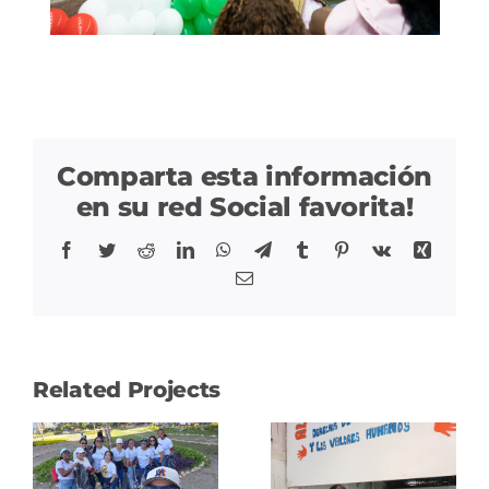
Comparta esta información
en su red Social favorita!
Facebook
Twitter
Reddit
LinkedIn
WhatsApp
Telegram
Tumblr
Pinterest
Vk
Xing
Correo
Related Projects
Donación
ción