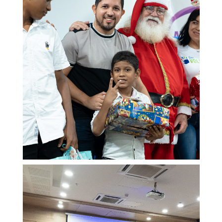
Participación social
SARLAFT/FPADM
Ley de transparencia
Nuestras sedes
Sala de prensa
Escríbenos tus PQRS