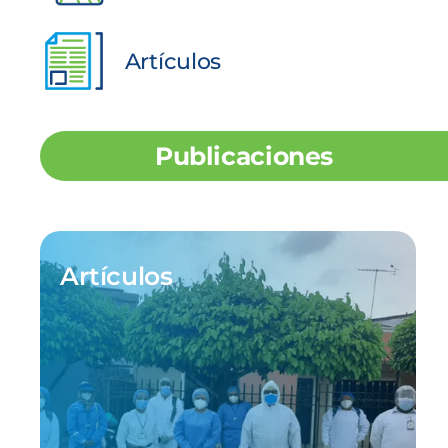
Artículos
Participación social
SARLAFT/FPADM
Publicaciones
Ley de transparencia
Nuestras sedes
Artículos
Sala de prensa
Escríbenos tus PQRS