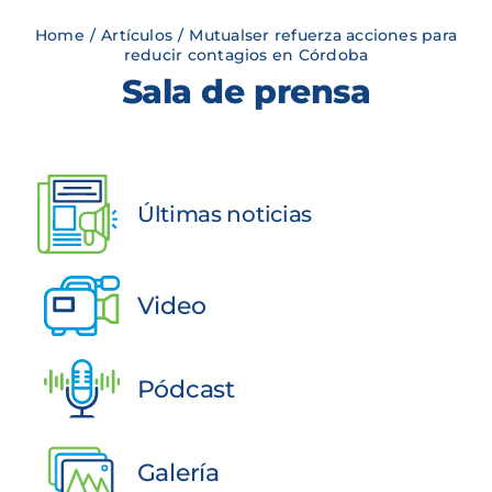
Ser Proveedor
Home
/
Artículos
/
Mutualser refuerza acciones para
reducir contagios en Córdoba
Consulta tus servicios
Sala de prensa
Ser Aportante
Programas de Gestión del Riesgo
Últimas noticias
Ser Prestador
Video
Ser Asociado
Pódcast
Contacto
Galería
SIGIRES