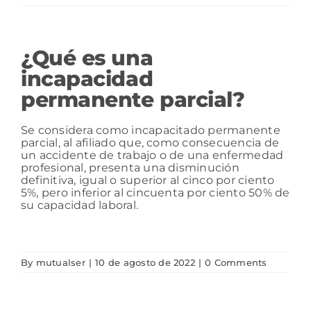
Ser Proveedor
Consulta tus servicios
¿Qué es una
incapacidad
Ser Aportante
permanente parcial?
Programas de Gestión del Riesgo
Se considera como incapacitado permanente
parcial, al afiliado que, como consecuencia de
un accidente de trabajo o de una enfermedad
profesional, presenta una disminución
Ser Prestador
definitiva, igual o superior al cinco por ciento
5%, pero inferior al cincuenta por ciento 50% de
su capacidad laboral.
Ser Asociado
By
mutualser
|
10 de agosto de 2022
|
0 Comments
Contacto
SIGIRES