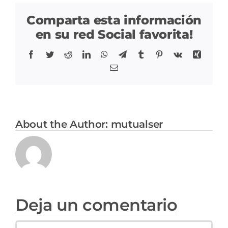
Comparta esta información
en su red Social favorita!
Participación social
Facebook
Twitter
Reddit
LinkedIn
WhatsApp
Telegram
Tumblr
Pinterest
Vk
Xing
SARLAFT/FPADM
Correo
Ley de transparencia
About the Author:
mutualser
Nuestras sedes
Sala de prensa
Deja un comentario
Escríbenos tus PQRS
Comment