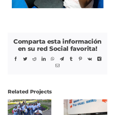
Comparta esta información
en su red Social favorita!
Facebook
Twitter
Reddit
LinkedIn
WhatsApp
Telegram
Tumblr
Pinterest
Vk
Xing
Correo
Related Projects
Donación
ción