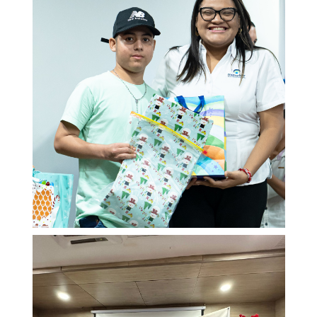
Participación social
SARLAFT/FPADM
Ley de transparencia
Nuestras sedes
Sala de prensa
Escríbenos tus PQRS