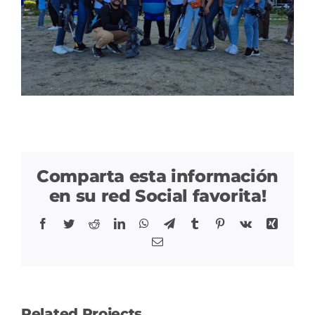
Comparta esta información
en su red Social favorita!
Facebook
Twitter
Reddit
LinkedIn
WhatsApp
Telegram
Tumblr
Pinterest
Vk
Xing
Correo
Related Projects