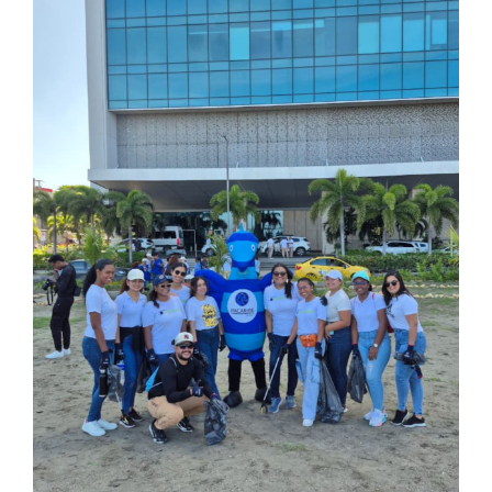
Participación social
SARLAFT/FPADM
Ley de transparencia
Nuestras sedes
Sala de prensa
Escríbenos tus PQRS