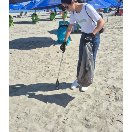
Participación social
SARLAFT/FPADM
Ley de transparencia
Nuestras sedes
Sala de prensa
Escríbenos tus PQRS