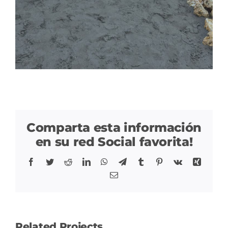
Comparta esta información
en su red Social favorita!
Facebook
Twitter
Reddit
LinkedIn
WhatsApp
Telegram
Tumblr
Pinterest
Vk
Xing
Correo
Related Projects