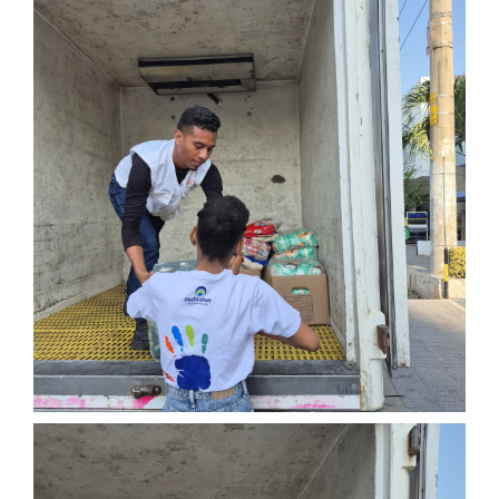
Participación social
SARLAFT/FPADM
Ley de transparencia
Nuestras sedes
Sala de prensa
Escríbenos tus PQRS