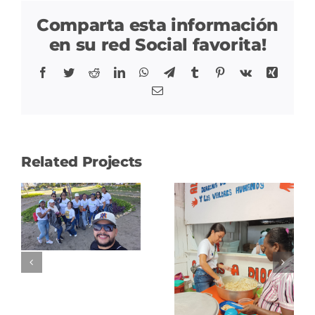
Comparta esta información
en su red Social favorita!
Facebook
Twitter
Reddit
LinkedIn
WhatsApp
Telegram
Tumblr
Pinterest
Vk
Xing
Correo
Related Projects
Donación
ción
de
Apoyo a
mobiliario
comedores
Fundación
Alimentar