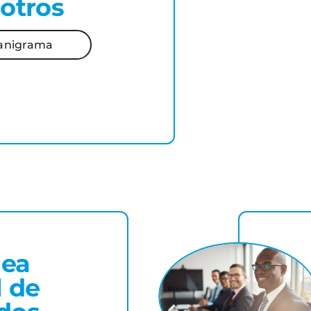
otros
anigrama
ea
 de