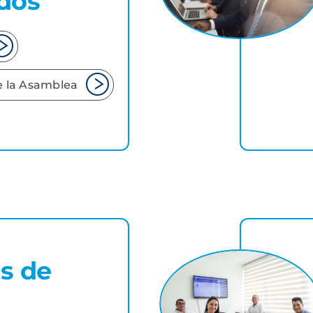
dos
 la Asamblea
s de