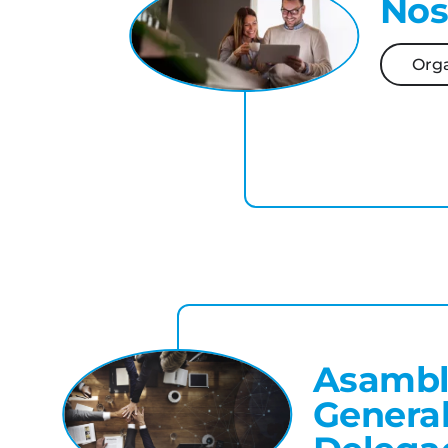
Nos
Org
Asambl
General