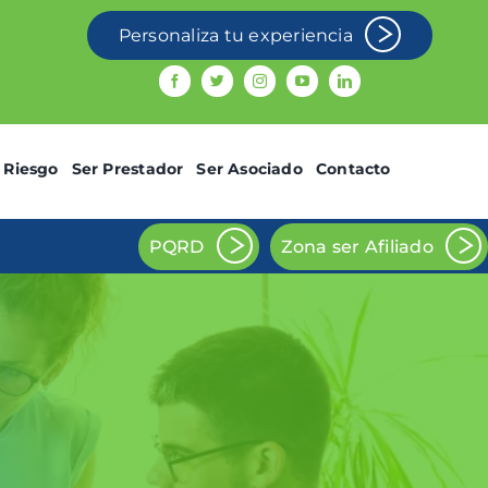
Personaliza tu experiencia
 Riesgo
Ser Prestador
Ser Asociado
Contacto
PQRD
Zona ser Afiliado