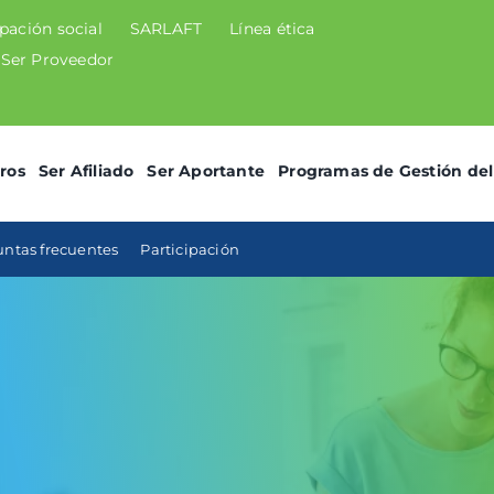
ipación social
SARLAFT
Línea ética
Ser Proveedor
ros
Ser Afiliado
Ser Aportante
Programas de Gestión del
ntas frecuentes
Participación